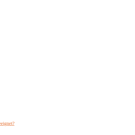
eeignet?