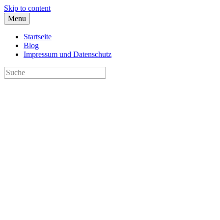
Skip to content
Menu
Startseite
Blog
Impressum und Datenschutz