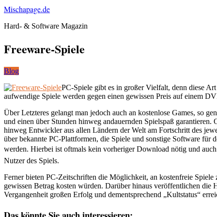
Mischapage.de
Hard- & Software Magazin
Freeware-Spiele
Blog
PC-Spiele gibt es in großer Vielfalt, denn diese Ar
aufwendige Spiele werden gegen einen gewissen Preis auf einem DV
Über Letzteres gelangt man jedoch auch an kostenlose Games, so genan
und einen über Stunden hinweg andauernden Spielspaß garantieren. O
hinweg Entwickler aus allen Ländern der Welt am Fortschritt des jew
über bekannte PC-Plattformen, die Spiele und sonstige Software fü
werden. Hierbei ist oftmals kein vorheriger Download nötig und auch 
Nutzer des Spiels.
Ferner bieten PC-Zeitschriften die Möglichkeit, an kostenfreie Spiel
gewissen Betrag kosten würden. Darüber hinaus veröffentlichen die H
Vergangenheit großen Erfolg und dementsprechend „Kultstatus“ erreicht
Das könnte Sie auch interessieren: