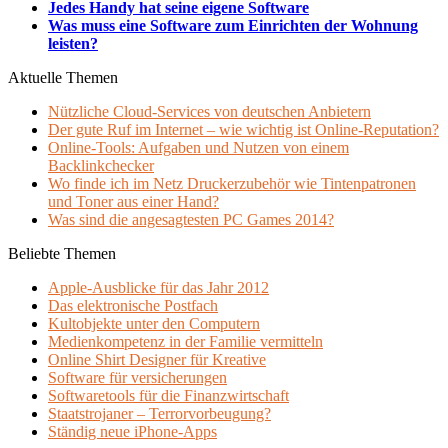
Jedes Handy hat seine eigene Software
Was muss eine Software zum Einrichten der Wohnung
leisten?
Aktuelle Themen
Nützliche Cloud-Services von deutschen Anbietern
Der gute Ruf im Internet – wie wichtig ist Online-Reputation?
Online-Tools: Aufgaben und Nutzen von einem
Backlinkchecker
Wo finde ich im Netz Druckerzubehör wie Tintenpatronen
und Toner aus einer Hand?
Was sind die angesagtesten PC Games 2014?
Beliebte Themen
Apple-Ausblicke für das Jahr 2012
Das elektronische Postfach
Kultobjekte unter den Computern
Medienkompetenz in der Familie vermitteln
Online Shirt Designer für Kreative
Software für versicherungen
Softwaretools für die Finanzwirtschaft
Staatstrojaner – Terrorvorbeugung?
Ständig neue iPhone-Apps