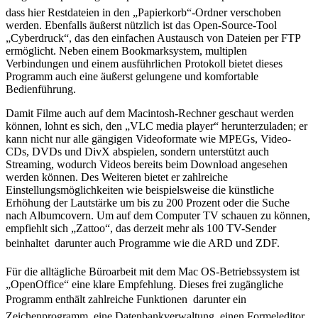
dass hier Restdateien in den „Papierkorb“-Ordner verschoben
werden. Ebenfalls äußerst nützlich ist das Open-Source-Tool
„Cyberdruck“, das den einfachen Austausch von Dateien per FTP
ermöglicht. Neben einem Bookmarksystem, multiplen
Verbindungen und einem ausführlichen Protokoll bietet dieses
Programm auch eine äußerst gelungene und komfortable
Bedienführung.
Damit Filme auch auf dem Macintosh-Rechner geschaut werden
können, lohnt es sich, den „VLC media player“ herunterzuladen; er
kann nicht nur alle gängigen Videoformate wie MPEGs, Video-
CDs, DVDs und DivX abspielen, sondern unterstützt auch
Streaming, wodurch Videos bereits beim Download angesehen
werden können. Des Weiteren bietet er zahlreiche
Einstellungsmöglichkeiten wie beispielsweise die künstliche
Erhöhung der Lautstärke um bis zu 200 Prozent oder die Suche
nach Albumcovern. Um auf dem Computer TV schauen zu können,
empfiehlt sich „Zattoo“, das derzeit mehr als 100 TV-Sender
beinhaltet  darunter auch Programme wie die ARD und ZDF.
Für die alltägliche Büroarbeit mit dem Mac OS-Betriebssystem ist
„OpenOffice“ eine klare Empfehlung. Dieses frei zugängliche
Programm enthält zahlreiche Funktionen  darunter ein
Zeichenprogramm, eine Datenbankverwaltung, einen Formeleditor,